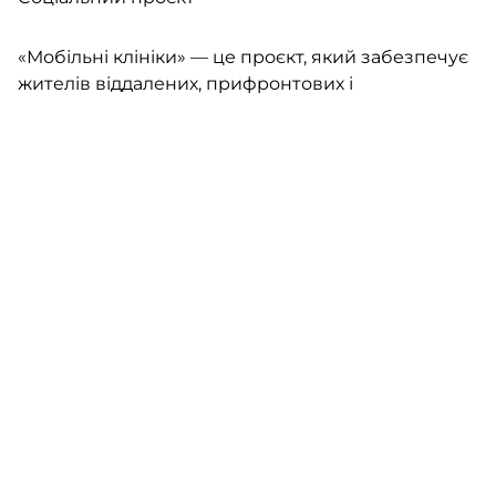
«Мобільні клініки» — це проєкт, який забезпечує
жителів віддалених, прифронтових і
деокупованих громад України безкоштовною
якісною медичною допомогою там, де доступ до
лікарень є обмеженим або повністю відсутнім.
Повномасштабна війна зруйнувала десятки
медичних закладів та значно ускладнила доступ
до медичних послуг для сотень тисяч українців.
Саме тому “Фундація Течія” спільно з
партнерами розвиває мережу сучасних
мобільних клінік, які доставляють медицину
безпосередньо до людей.
Кожна мобільна клініка — це повноцінний
медичний простір на колесах, обладнаний
кабінетами для прийому пацієнтів, сучасною