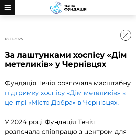
18.11.2025
За лаштунками хоспісу «Дім
метеликів» у Чернівцях
Фундація Течія розпочала масштабну
підтримку хоспісу «Дім метеликів» в
центрі «Місто Добра» в Чернівцях.
У 2024 році Фундація Течія
розпочала співпрацю з центром для