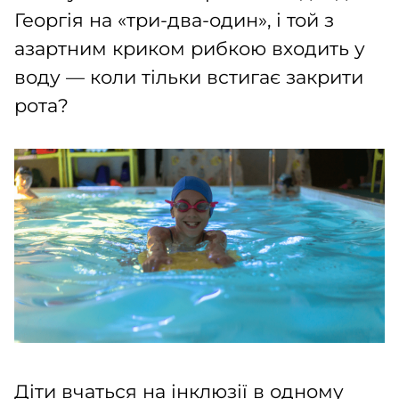
Георгія на «три-два-один», і той з
азартним криком рибкою входить у
воду — коли тільки встигає закрити
рота?
Діти вчаться на інклюзії в одному