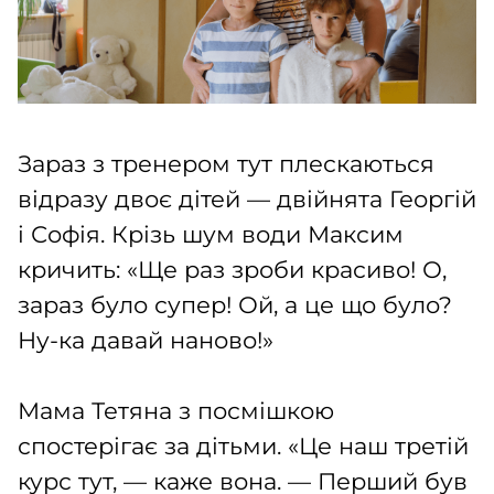
Зараз з тренером тут плескаються
відразу двоє дітей — двійнята Георгій
і Софія. Крізь шум води Максим
кричить: «Ще раз зроби красиво! О,
зараз було супер! Ой, а це що було?
Ну-ка давай наново!»
Мама Тетяна з посмішкою
спостерігає за дітьми. «Це наш третій
курс тут, — каже вона. — Перший був