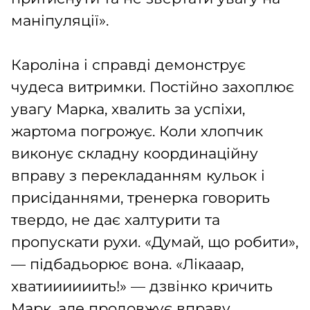
маніпуляції».
Кароліна і справді демонструє
чудеса витримки. Постійно захоплює
увагу Марка, хвалить за успіхи,
жартома погрожує. Коли хлопчик
виконує складну координаційну
вправу з перекладанням кульок і
присіданнями, тренерка говорить
твердо, не дає халтурити та
пропускати рухи. «Думай, що робити»,
— підбадьорює вона. «Лікааар,
хватиииииить!» — дзвінко кричить
Марк, але продовжує вправу.