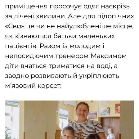
приміщення просочує одяг наскрізь
за лічені хвилини. Але для підопічних
«Єви» це чи не найулюбленіше місце,
як зізнаються батьки маленьких
пацієнтів. Разом із молодим і
непосидючим тренером Максимом
діти вчаться триматися на воді, а
заодно розвивають й укріплюють
м’язовий корсет.