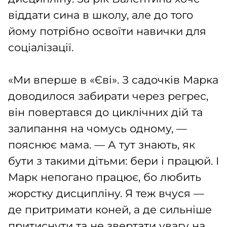
віддати сина в школу, але до того
йому потрібно освоїти навички для
соціалізації.
«Ми вперше в «Єві». З садочків Марка
доводилося забирати через регрес,
він повертався до циклічних дій та
залипання на чомусь одному, —
пояснює мама. — А тут знають, як
бути з такими дітьми: бери і працюй. І
Марк непогано працює, бо любить
жорстку дисципліну. Я теж вчуся —
де притримати коней, а де сильніше
притиснути та не звертати увагу на