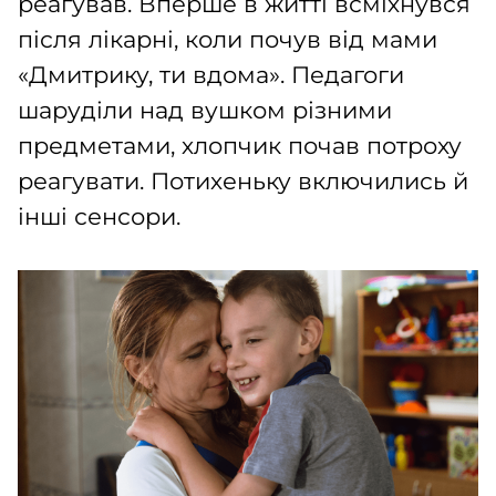
реагував. Вперше в житті всміхнувся
після лікарні, коли почув від мами
«Дмитрику, ти вдома». Педагоги
шаруділи над вушком різними
предметами, хлопчик почав потроху
реагувати. Потихеньку включились й
інші сенсори.