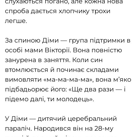
слухаються погано, але кожна нова
спроба дається хлопчику трохи
легше.
За спиною Діми — група підтримки в
особі мами Вікторії. Вона повністю
занурена в заняття. Коли син
втомлюється й починає складами
вимовляти «ма-ма-ма-ма», вона м’яко
підбадьорює його: «Ще два рази — і
підемо далі, ти молодець».
У Діми — дитячий церебральний
параліч. Народився він на 28-му